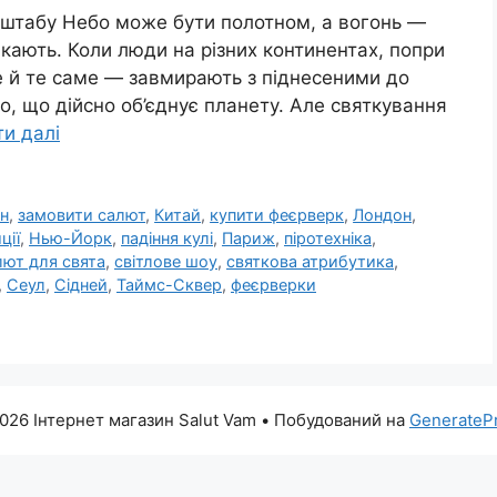
штабу Небо може бути полотном, а вогонь —
кають. Коли люди на різних континентах, попри
не й те саме — завмирають з піднесеними до
о, що дійсно об’єднує планету. Але святкування
ти далі
ін
,
замовити салют
,
Китай
,
купити феєрверк
,
Лондон
,
ції
,
Нью-Йорк
,
падіння кулі
,
Париж
,
піротехніка
,
лют для свята
,
світлове шоу
,
святкова атрибутика
,
,
Сеул
,
Сідней
,
Таймс-Сквер
,
феєрверки
026 Інтернет магазин Salut Vam
• Побудований на
GenerateP