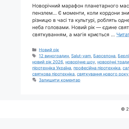
Новорічний марафон планетарного мас
пензлем… Є моменти, коли кордони зни
різницю в часі та культурі, роблять од
неба головами. Новий рік — єдине свят
святкуванням, а магія криється …
Чита
Категорії
Новий рік
Позначки
12 виноградин
,
Salut-vam
,
Барселона
,
Берл
новий рік 2026
,
новорічне шоу
,
новорічні тради
піротехніка Україна
,
професійна піротехніка
,
са
святкова піротехніка
,
святкування нового року
Залишити коментар
© 2