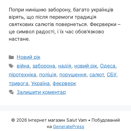
Попри нинішню заборону, багато українців
вірять, що після перемоги традиція
святкових салютів повернеться. Феєрверки –
це символ радості, і їх час обов’язково
настане.
Категорії
Новий рік
Позначки
війна
,
заборона
,
надія
,
новий рік
,
Одеса
,
піротехніка
,
поліція
,
порушення
,
салют
,
СБУ
,
тривога
,
Україна
,
феєрверк
Залишити коментар
© 2026 Інтернет магазин Salut Vam
• Побудований
на
GeneratePress